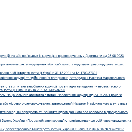
упційних або пов’язаних із корупцією правопорушень у Держстаті» від 25.08.2023
о можливі факти корупційних або пов’язаних із корупцією правопорушень, інших
вано в Міністерстві юстиції України 31.12.2021 за № 1702/37324
бігання корупції та здійснення їх погодження, затверджені Наказом Національного
гентства з питань запобігання корупції про випадки неподання чи несвоєчасного
тві юстиції України 06.10.2021№ 1303/36925
ом Національного агентства з питань запобігання корупції від 23.07.2021 року №
и або місцевого самоврядування, затверджений Наказом Національного агентства з
яття посад, які передбачають зайняття відповідального або особливо відповідального
 Закону України «Про запобігання корупції», прирівнюються до осіб, уповноважених на
 2, зареєстровано в Міністерстві юстиції України 19 липня 2016 р. за № 987/29117