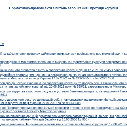
Нормативно-правові акти з питань запобігання і протидії корупції
1-V
ї та забезпечення розгляду здійснених викривачами повідомлень про можливі факти кор
ровадження механізмів заохочення викривачів і формування культури повідомлення пр
3
іонального агентства з питань запобігання корупції від 10.12.2021 № 794/21,зареєстро
упційних програм, змін до них на погодження до Національного агентства з питань запо
овано в Міністерстві юстиції України 17.02.2022 за № 219/37555 та № 220/37556
овідно до Закону України «Про запобігання корупції» та повідомлення Національного а
 питань запобігання корупції від 20.08.2021 року № 539/21, зареєстровано в Міністерс
ції про відкриття валютного рахунка в установі банку-нерезидента, затверджений Наказ
36611
ого державного реєстру декларацій осіб, уповноважених на виконання функцій держав
 Міністерстві юстиції України 29.07.2021 за № 986/36608
ення Порядку проведення спеціальної перевірки стосовно осіб, які претендують на зайн
 деяких постанов Кабінету Міністрів України»
х на виконання функцій держави або місцевого самоврядування, та осіб, які для цілей
остановою Кабінету Міністрів України від 13.06.2000 № 950»
джено рішенням Національного агентства з питань запобігання корупції від 17.06.2016 №