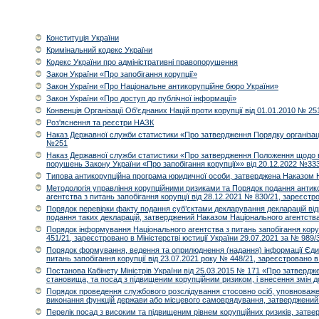
Конституція України
Кримінальний кодекс України
Кодекс України про адміністративні правопорушення
Закон України «Про запобігання корупції»
Закон України «Про Національне антикорупційне бюро України»
Закон України «Про доступ до публічної інформації»
Конвенція Організації Об'єднаних Націй проти корупції від 01.01.2010 № 25
Роз'яснення та реєстри НАЗК
Наказ Державної служби статистики «Про затвердження Порядку організаці
№251
Наказ Державної служби статистики «Про затвердження Положення щодо вп
порушень Закону України «Про запобігання корупції»» від 20.12.2022 №33
Типова антикорупційна програма юридичної особи, затверджена Наказом Нац
Методологія управління корупційними ризиками та Порядок подання антикор
агентства з питань запобігання корупції від 28.12.2021 № 830/21, зареєстр
Порядок перевірки факту подання суб’єктами декларування декларацій відп
подання таких декларацій, затверджений Наказом Національного агентства з
Порядок інформування Національного агентства з питань запобігання коруп
451/21, зареєстровано в Міністерстві юстиції України 29.07.2021 за № 989/
Порядок формування, ведення та оприлюднення (надання) інформації Єдин
питань запобігання корупції від 23.07.2021 року № 448/21, зареєстровано в
Постанова Кабінету Міністрів України від 25.03.2015 № 171 «Про затвердж
становища, та посад з підвищеним корупційним ризиком, і внесення змін до
Порядок проведення службового розслідування стосовно осіб, уповноважени
виконання функцій держави або місцевого самоврядування, затверджений п
Перелік посад з високим та підвищеним рівнем корупційних ризиків, затвер