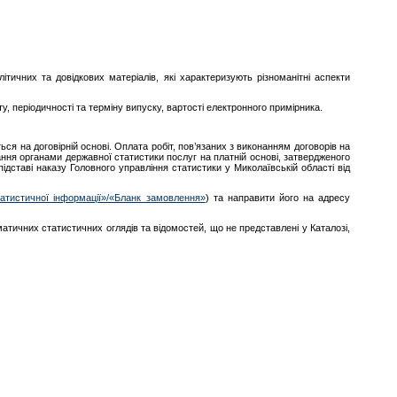
ітичних та довідкових матеріалів, які характеризують різноманітні аспекти
, періодичності та терміну випуску, вартості електронного примірника.
я на договірній основі. Оплата робіт, пов’язаних з виконанням договорів на
ння органами державної статистики послуг на платній основі, затвердженого
ідставі наказу Головного управління статистики у Миколаївській області від
атистичної інформації»/«Бланк замовлення»
) та направити його на адресу
атичних статистичних оглядів та відомостей, що не представлені у Каталозі,