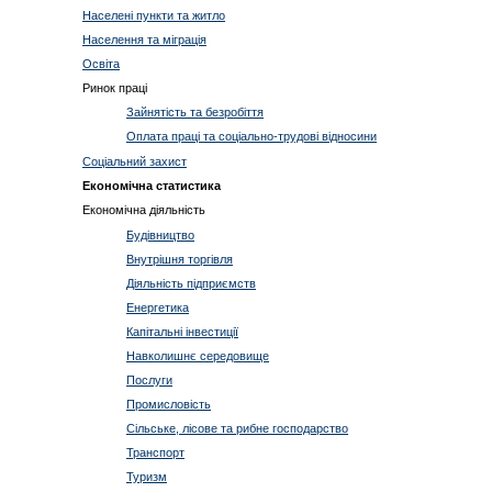
Населені пункти та житло
Населення та міграція
Освіта
Ринок праці
Зайнятість та безробіття
Оплата праці та соціально-трудові відносини
Соціальний захист
Економічна статистика
Економічна діяльність
Будівництво
Внутрішня торгівля
Діяльність підприємств
Енергетика
Капітальні інвестиції
Навколишнє середовище
Послуги
Промисловість
Сільське, лісове та рибне господарство
Транспорт
Туризм