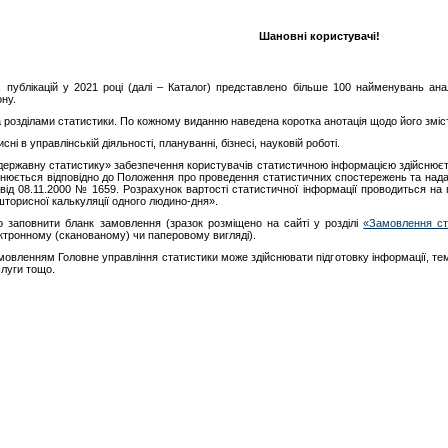
Шановні користувачі!
х публікацій у 2021 році (далі – Каталог) представлено більше 100 найменувань анал
ну.
 розділами статистики. По кожному виданню наведена коротка анотація щодо його змісту
і в управлінській діяльності, плануванні, бізнесі, науковій роботі.
 державну статистику» забезпечення користувачів статистичною інформацією здійснюєтьс
йснюється відповідно до Положення про проведення статистичних спостережень та нада
від 08.11.2000 № 1659. Розрахунок вартості статистичної інформації проводиться на п
торисної калькуляції одного людино-дня».
о заповнити бланк замовлення (зразок розміщено на сайті у розділі
«Замовлення ст
ектронному (сканованому) чи паперовому вигляді).
мовленням Головне управління статистики може здійснювати підготовку інформації, тем
луги тощо.