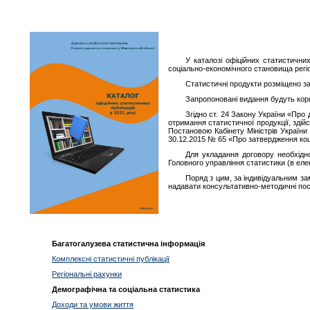
У каталозі офіційних статистични
соціально-економічного становища регіо
Статистичні продукти розміщено за
Запропоновані видання будуть корисн
Згідно ст. 24 Закону України «Про
отримання статистичної продукції, зді
Постановою Кабінету Міністрів України 
30.12.2015 № 65 «Про затвердження кош
Для укладання договору необхідн
Головного управління статистики (в ел
Поряд з цим, за індивідуальним за
надавати консультативно-методичні пос
Багатогалузева статистична інформація
Комплексні статистичні публікації
Регіональні рахунки
Демографічна та соціальна статистика
Доходи та умови життя