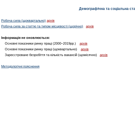
Демографічна та соціальна ст
Робоча сила (щоквартально)
архів
Робоча сила за статтю та типом місцевості (щорічно)
архів
Інформація не оновлюється:
Основні показники ринку праці (2000–2019рр.)
архів
Основні показники ринку праці (щоквартально)
архів
Зареєстроване безробіття та кількість вакансій (щомісячно)
архів
Методологічні пояснення