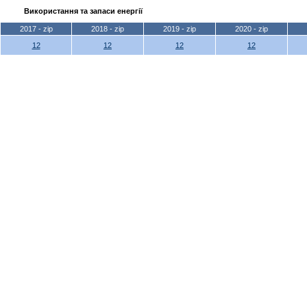
Використання та запаси енергії
2017 - zip
2018 - zip
2019 - zip
2020 - zip
12
12
12
12