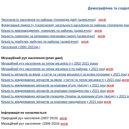
Демографічна та соціал
Чисельність населення по районах (попередні дані) (щомісячно)
архів
Формування приросту (скорочення) чисельності населення по районах (попередні дані
Кількість живонароджених, померлих по районах (щомісячно)
архів
Кількість померлих за окремими причинами смерті (щомісячно)
архів
Кількість прибулих, вибулих по районах (щомісячно)
архів
Населення (1990–2021рр.)
Міграційний рух населення (річні дані)
Міграційний рух населення за типом місцевості у 2002-2021 роках
Міграційний рух населення за типом місцевості по районах у 2021 роц
і
архів
Кількість мігрантів за віком, статтю та типом місцевості за всіма потоками у 2021 році
Кількість міждержавних мігрантів за віком, статтю та типом місцевості у 2021 році
архів
Кількість міждержавних мігрантів за країнами в'їзду (виїзду) у 2021 році
архів
Кількість міждержавних мігрантів за країнами громадянства у 2021 році
архів
Кількість міждержавних мігрантів-громадян України за країнами в'їзду (виїзду) у 2021 
Кількість міждержавних мігрантів за країнами народження у 2021 році
архів
Інформація не оновлюється
Природний рух населення (2007-2019)
архів
Міграційний рух населення (2006-2019)
архів