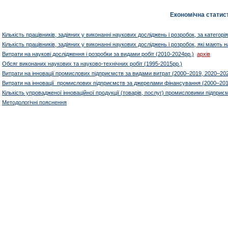
Економічна статис
Кількість працівників, задіяних у виконанні наукових досліджень і розробок, за катего
Кількість працівників, задіяних у виконанні наукових досліджень і розробок, які мають 
Витрати на наукові дослідження і розробки за видами робіт (2010-2024рр.)
архів
Обсяг виконаних наукових та науково-технічних робіт (1995-2015рр.)
Витрати на інновації промислових підприємств за видами витрат (2000–2019, 2020–202
Витрати на інновації промислових підприємств за джерелами фінансування (2000–201
Кількість упровадженої інноваційної продукції (товарів, послуг) промисловими підпри
Методологічні пояснення