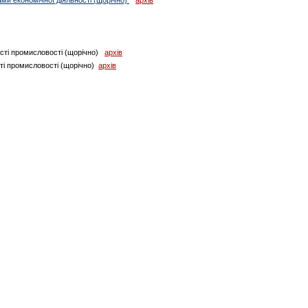
ості промисловості (щорічно)
архів
ті промисловості (щорічно)
архів