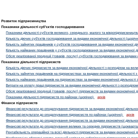
Розвиток підприємництва
Показники діяльності суб’єктів господарювання
Показники діяльності суб’єктів великого, середнього, малого та мікропідприємництв
Кількість діючих суб’єктів господарювання за видами економічної діяльності (щорічн
Кількість зайнятих працівників у суб’єктів господарювання за видами економічної ді
Кількість найманих працівників у суб’єктів господарювання за видами економічної д
Обсяг реалізованої продукції (товарів, послуг) суб’єктів господарювання за видами 
Показники діяльності підприємств
Кількість діючих підприємств за видами економічної діяльності з розподілом на вели
Кількість зайнятих працівників на підприємствах за видами економічної діяльності з
Кількість найманих працівників на підприємствах за видами економічної діяльності з
Витрати на оплату праці підприємств за видами економічної діяльності з розподілом 
Обсяг реалізованої продукції (товарів, послуг) підприємств за видами економічної д
Показники діяльності підприємств по районах (щорічно)
архів
Фінанси підприємств
Фінансові результати до оподаткування підприємств за видами економічної діяльнос
Фінансові результати до оподаткування підприємств по районах (щорічно)
архів
Фінансові результати до оподаткування підприємств за видами економічної діяльност
Фінансові результати до оподаткування великих та середніх підприємств (щокварта
Рентабельність операційної та всієї діяльності підприємств за видами економічної д
Необоротні та оборотні активи, власний капітал та зобов’язання підприємств за вид