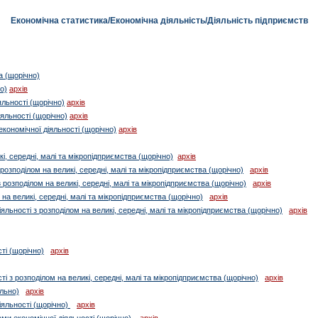
Економічна статистика
/
Економічна діяльність
/
Діяльність підприємств
а (щорічно)
о)
архів
яльності (щорічно)
архів
іяльності (щорічно)
архів
економічної діяльності (щорічно)
архів
кі, середні, малі та мікропідприємства (щорічно)
архів
 розподілом на великі, середні, малі та мікропідприємства (щорічно)
архів
 розподілом на великі, середні, малі та мікропідприємства (щорічно)
архів
на великі, середні, малі та мікропідприємства (щорічно)
архів
іяльності з розподілом на великі, середні, малі та мікропідприємства (щорічно)
архів
ті (щорічно)
архів
і з розподілом на великі, середні, малі та мікропідприємства (щорічно)
архів
льно)
архів
іяльності (щорічно)
архів
ами економічної діяльності (щорічно)
архів