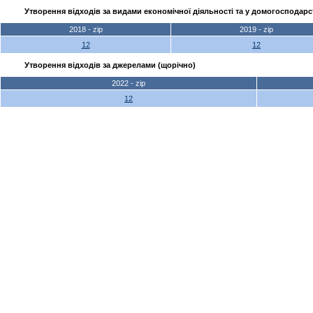
Утворення відходів за видами економічної діяльності та у домогосподарс
2018 - zip
2019 - zip
12
12
Утворення відходів за джерелами (щорічно)
2022 - zip
12