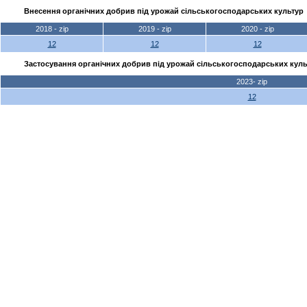
Внесення органічних добрив під урожай сільськогосподарських культур
2018 - zip
2019 - zip
2020 - zip
12
12
12
Застосування органічних добрив під урожай сільськогосподарських куль
2023- zip
12