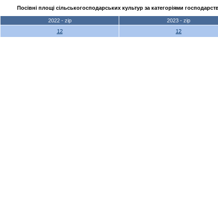
Посівні площі сільськогосподарських культур за категоріями господарств
2022 - zip
2023 - zip
12
12