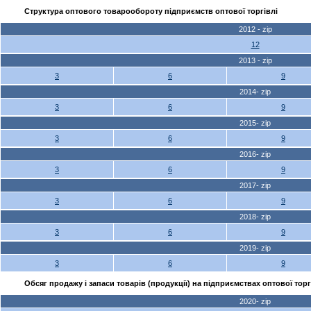
Структура оптового товарообороту підприємств оптової торгівлі
2012 - zip
12
2013 - zip
3
6
9
2014- zip
3
6
9
2015- zip
3
6
9
2016- zip
3
6
9
2017- zip
3
6
9
2018- zip
3
6
9
2019- zip
3
6
9
Обсяг продажу і запаси товарів (продукції) на підприємствах оптової тор
2020- zip