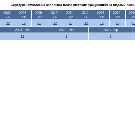
Середня номінальна заробітна плата штатних працівників за видами еконо
2007 -
2008 -
2009 -
2010 -
2011 -
2012 -
2013 -
2014 -
201
zip
zip
zip
zip
zip
zip
zip
zip
zi
12
12
12
12
12
12
12
12
1
2021 - zip
2022 - zip
2023 - zip
12
1
3