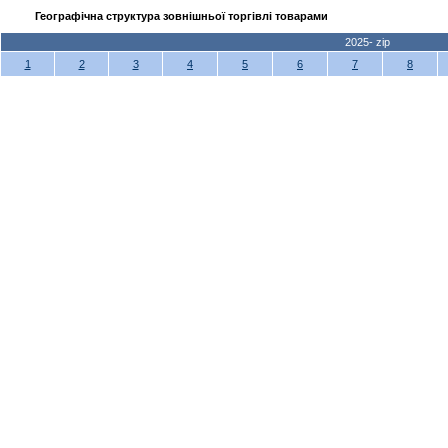
Географічна структура зовнішньої торгівлі товарами
2025- zip
1
2
3
4
5
6
7
8