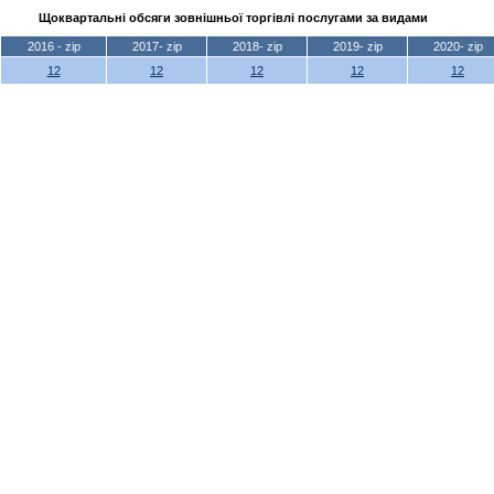
Щоквартальні обсяги зовнішньої торгівлі послугами за видами
2016 - zip
2017- zip
2018- zip
2019- zip
2020- zip
12
12
12
12
12