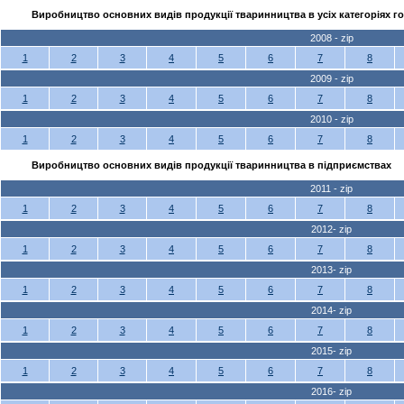
Виробництво основних видів продукції тваринництва в усіх категоріях г
2008 - zip
1
2
3
4
5
6
7
8
2009 - zip
1
2
3
4
5
6
7
8
2010 - zip
1
2
3
4
5
6
7
8
Виробництво основних видів продукції тваринництва в підприємствах
2011 - zip
1
2
3
4
5
6
7
8
2012- zip
1
2
3
4
5
6
7
8
2013- zip
1
2
3
4
5
6
7
8
2014- zip
1
2
3
4
5
6
7
8
2015- zip
1
2
3
4
5
6
7
8
2016- zip