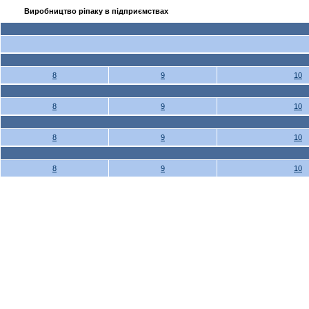
Виробництво ріпаку в підприємствах
8
9
10
8
9
10
8
9
10
8
9
10