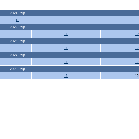
2021 - zip
12
2022 - zip
11
12
2023 - zip
11
12
2024 - zip
11
12
2025 - zip
11
12