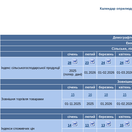
Календар оприлюдн
Демографіч
Еко
Сільське, л
січень
лютий
березень
квітень
28
23
24
24
Індекс сільськогосподарської продукції
2025
01.2026
01-02.2026
01-03.202
(попер. дані)
Зовнішнь
січень
лютий
березень
квітень
15
16
18
15
Зовнішня торгівля товарами
01-11.2025
2025
01.2026
01-02.202
січень
лютий
березень
квітень
14
13
13
15
Індекси споживчих цін