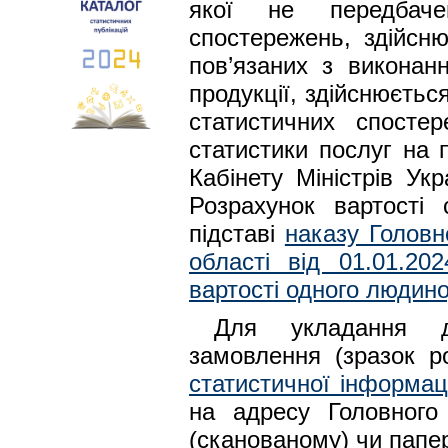
якої не передбаче
спостережень, здійсню
пов’язаних з виконан
продукції, здійснюєть
статистичних спосте
статистики послуг на 
Кабінету Міністрів Ук
Розрахунок вартості 
підставі
наказу Головн
області від 01.01.2
вартості одного людино
Для укладання д
замовлення (зразок р
статистичної інформац
на адресу Головного 
(сканованому) чи папер