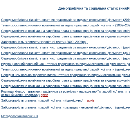
Демографічна та соціальна статистика
/
Р
Середньооблікова кількість штатних працівників за видами економічної діяльності (20
Темпи зростання/зниження номінальної та індекси реальної заробітної плати (2002–202
Середньомісячна номінальна заробітна плата штатних працівників за видами економічн
Середньомісячна номінальна заробітна плата штатних працівників за видами економічн
Заборгованість із виплати заробітної плати (2000–2026рр.)
Середньооблікова кількість штатних працівників за видами економічної діяльності (дані
Середньооблікова кількість штатних працівників за видами економічної діяльності (дані
Середньооблікова кількість штатних працівників за видами економічної діяльності (щок
Відпрацьований робочий час штатних працівників за видами економічної діяльності (дан
Темпи зростання/зниження номінальної та індекси реальної заробітної плати (щомісяч
Середня номінальна заробітна плата штатних працівників за видами економічної діяльно
Середньомісячна номінальна заробітна плата штатних працівників за видами економічно
Середньомісячна номінальна заробітна плата штатних працівників за видами економічно
Розподіл кількості штатних працівників за розмірами нарахованої їм заробітної плати та
останній місяць кварталу)
архів
Заборгованість із виплати заробітної плати (щомісячно)
архів
Заборгованість із виплати заробітної плати за видами економічної діяльності (щомісяч
Методологічні пояснення